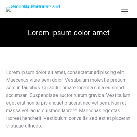
Lorem ipsum dolor amet
Lorem ipsum dolor sit amet, consectetur adipiscing elit.
Maecenas vitae sem dolor. Vestibulum molestie pretium
sem in faucibus. Curabitur ornare lorem a nulla euismod
accumsan. Suspendisse auctor rutrum gravida. Vestibulum
eget erat non turpis aliquet placerat nec vel sem. Nam ut
massa vel lacus euismod laoreet. Maecenas egestas
laoreet hendrerit. Vestibulum convallis sed est et placeran
tristique ultrices.