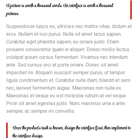
A picture is worth a thousand words. An interface is worth a thousand
pictures.
Suspendisse turpis ex, ultricies nec mattis vitae, dictum et
eros. Nullam et nisi purus. Nulla sit amet lacus sapien.
Curabitur eget pharetra sapien, eu ornare justo. Etiam
posuere consectetur quam in aliquet. Donec mollis lectus
volutpat ipsum cursus fermentum. Vivamus nec interdum
ante. Sed cursus orci at porta ornare. Donec sit amet
imperdiet mi. Aliquam suscipit semper purus, ut tempor
ligula condimentum et. Curabitur nulla diam, blandit et sem
nec, laoreet fermentum augue. Maecenas non nulla ex.
Maecenas et neque eu est molestie rutrum at vel neque.
Proin sit amet egestas justo. Nunc maximus urna a ante
semper, ac semper mi convallis.
Once the product’s task is known, design the interface first; then implement to
the interface design.