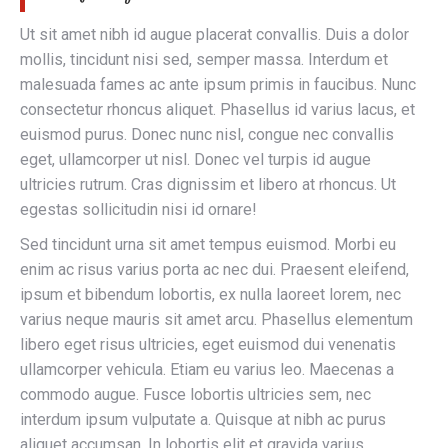
Ut sit amet nibh id augue placerat convallis. Duis a dolor
mollis, tincidunt nisi sed, semper massa. Interdum et
malesuada fames ac ante ipsum primis in faucibus. Nunc
consectetur rhoncus aliquet. Phasellus id varius lacus, et
euismod purus. Donec nunc nisl, congue nec convallis
eget, ullamcorper ut nisl. Donec vel turpis id augue
ultricies rutrum. Cras dignissim et libero at rhoncus. Ut
egestas sollicitudin nisi id ornare!
Sed tincidunt urna sit amet tempus euismod. Morbi eu
enim ac risus varius porta ac nec dui. Praesent eleifend,
ipsum et bibendum lobortis, ex nulla laoreet lorem, nec
varius neque mauris sit amet arcu. Phasellus elementum
libero eget risus ultricies, eget euismod dui venenatis
ullamcorper vehicula. Etiam eu varius leo. Maecenas a
commodo augue. Fusce lobortis ultricies sem, nec
interdum ipsum vulputate a. Quisque at nibh ac purus
aliquet accumsan. In lobortis elit et gravida varius.