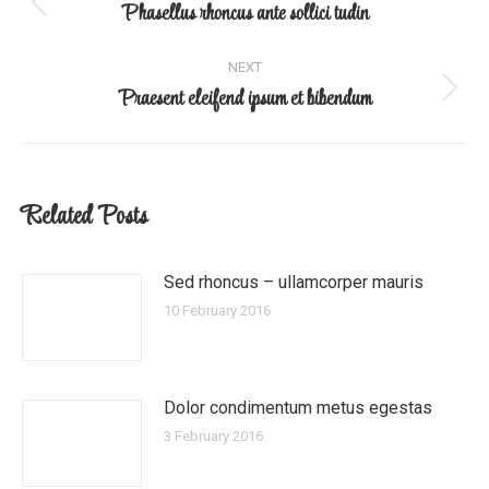
navigation
Phasellus rhoncus ante sollici tudin
Previous
post:
NEXT
Praesent eleifend ipsum et bibendum
Next
post:
Related Posts
Sed rhoncus – ullamcorper mauris
10 February 2016
Dolor condimentum metus egestas
3 February 2016