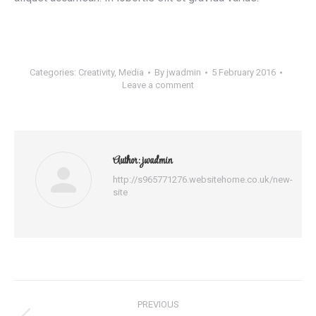
Categories:
Creativity
,
Media
By
jwadmin
5 February 2016
Leave a comment
Author:
jwadmin
http://s965771276.websitehome.co.uk/new-
site
Post
PREVIOUS